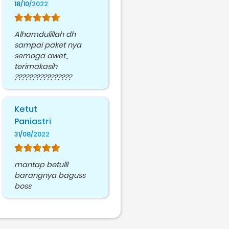
18/10/2022
Alhamdulillah dh
sampai paket nya
semoga awet,,
terimakasih
????????????????
Ketut
Paniastri
31/08/2022
mantap betulll
barangnya baguss
boss