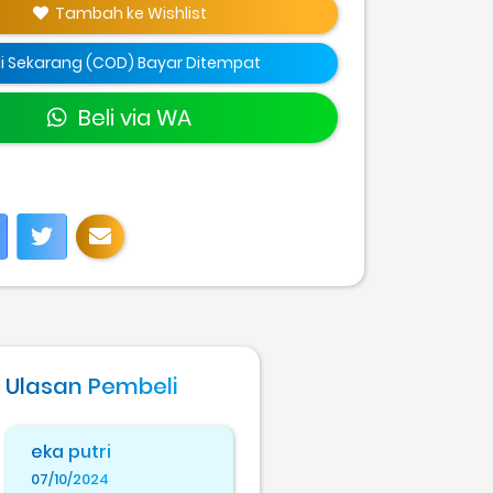
Tambah ke Wishlist
li Sekarang (COD) Bayar Ditempat
Beli via WA
Ulasan Pembeli
eka putri
07/10/2024