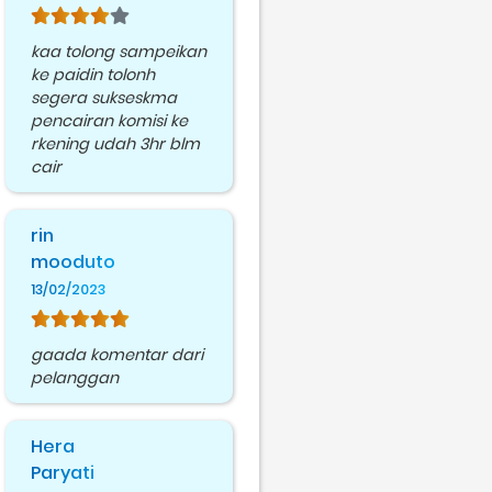
kaa tolong sampeikan
ke paidin tolonh
segera sukseskma
pencairan komisi ke
rkening udah 3hr blm
cair
rin
mooduto
13/02/2023
gaada komentar dari
pelanggan
Hera
Paryati